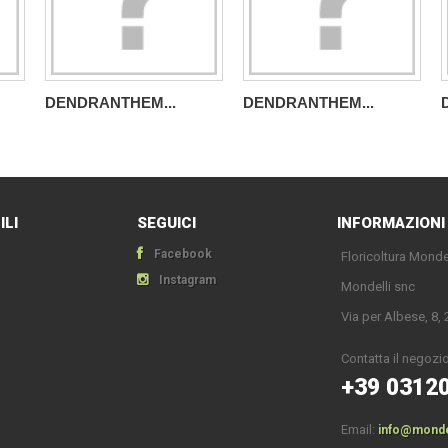
DENDRANTHEM...
DENDRANTHEM...
ILI
SEGUICI
INFORMAZIONI
Facebook
Floricoltura Monde
Instagram
Mondelli snc
Via per Albese, 8
Contatta il negozio
+39 0312
Email:
info@mondell